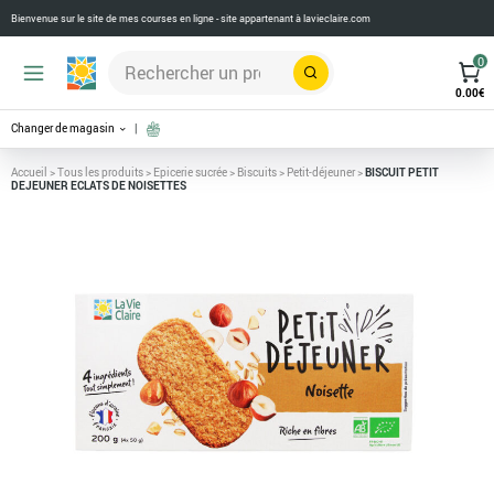
Bienvenue sur le site de mes courses en ligne - site appartenant à
lavieclaire.com
0
Rechercher
0.00
€
Changer de magasin
Accueil
>
Tous les produits
>
Epicerie sucrée
>
Biscuits
>
Petit-déjeuner
>
BISCUIT PETIT
DEJEUNER ECLATS DE NOISETTES