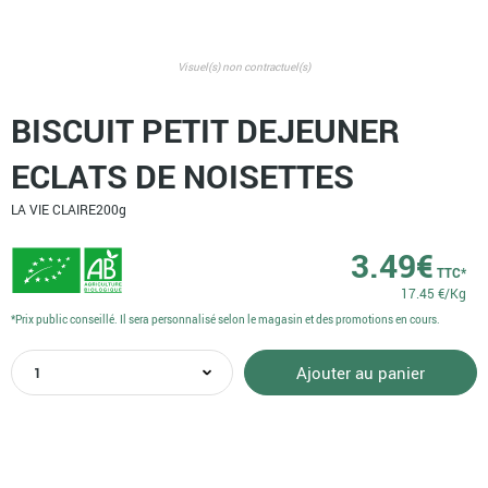
Visuel(s) non contractuel(s)
BISCUIT PETIT DEJEUNER
ECLATS DE NOISETTES
LA VIE CLAIRE
200g
3.49
€
TTC*
17.45 €/Kg
*Prix public conseillé. Il sera personnalisé selon le magasin et des promotions en cours.
quantité
Ajouter au panier
de
BISCUIT
PETIT
DEJEUNER
ECLATS