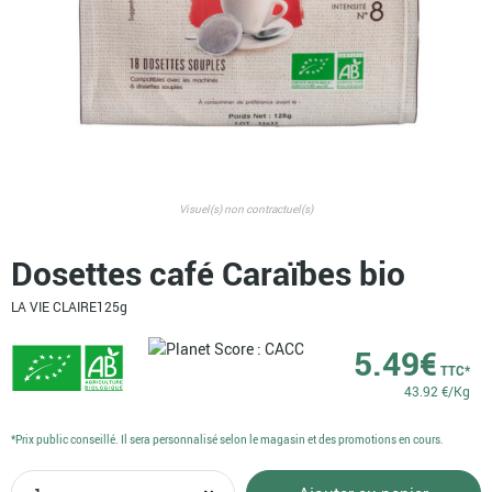
Visuel(s) non contractuel(s)
Dosettes café Caraïbes bio
LA VIE CLAIRE
125g
5.49
€
TTC*
43.92 €/Kg
*Prix public conseillé. Il sera personnalisé selon le magasin et des promotions en cours.
quantité