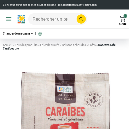
Bienvenue sur le site de mes courses en ligne - site appartenant à
lavieclaire.com
0
Rechercher
0.00
€
Changer de magasin
Accueil
>
Tous les produits
>
Epicerie sucrée
>
Boissons chaudes
>
Cafés
>
Dosettes café
Caraïbes bio