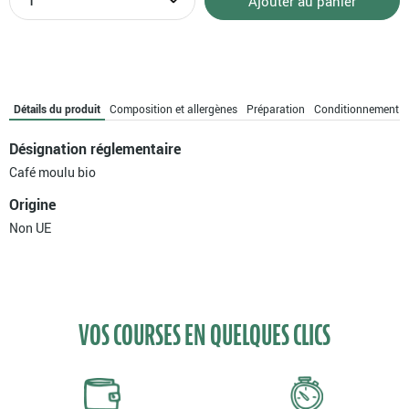
Ajouter au panier
de
Dosettes
café
Caraïbes
bio
Détails du produit
Composition et allergènes
Préparation
Conditionnement
Désignation réglementaire
Café moulu bio
Origine
Non UE
VOS COURSES EN QUELQUES CLICS