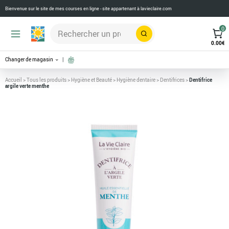
Bienvenue sur le site de mes courses en ligne - site appartenant à
lavieclaire.com
0
Rechercher
0.00
€
Changer de magasin
Accueil
>
Tous les produits
>
Hygiène et Beauté
>
Hygiène dentaire
>
Dentifrices
>
Dentifrice
argile verte menthe