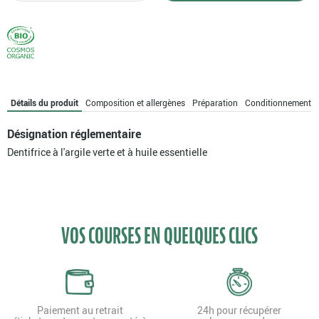
Dentifrice
argile
verte
menthe
Détails du produit
Composition et allergènes
Préparation
Conditionnement
Désignation réglementaire
Dentifrice à l'argile verte et à huile essentielle
VOS COURSES EN QUELQUES CLICS
Paiement au retrait
24h pour récupérer