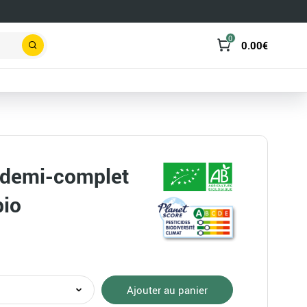
0
0.00
€
Rechercher
z demi-complet
bio
té
Ajouter au panier