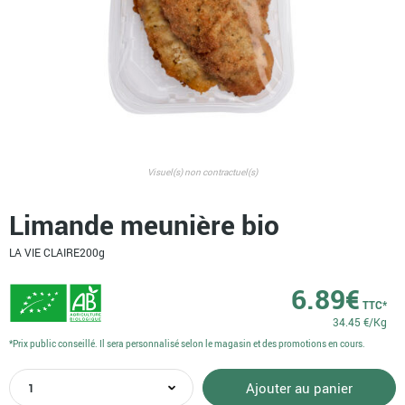
Visuel(s) non contractuel(s)
Limande meunière bio
LA VIE CLAIRE
200g
6.89
€
TTC*
34.45 €/Kg
*Prix public conseillé. Il sera personnalisé selon le magasin et des promotions en cours.
quantité
Ajouter au panier
de