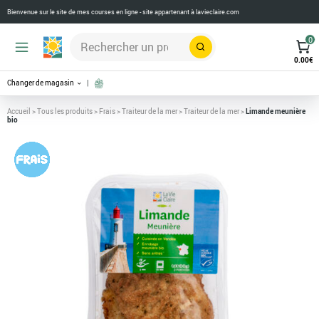
Bienvenue sur le site de mes courses en ligne - site appartenant à
lavieclaire.com
0
Rechercher
0.00
€
Changer de magasin
Accueil
>
Tous les produits
>
Frais
>
Traiteur de la mer
>
Traiteur de la mer
>
Limande meunière
bio