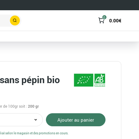
0
0.00
€
Rechercher
 sans pépin bio
er de 100gr
soit :
200
gr
té
Ajouter au panier
alisé selon le magasin et des promotions en cours.