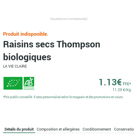
Visuel(s) non contractuel(s)
Produit indisponible.
Raisins secs Thompson
biologiques
LA VIE CLAIRE
1.13
€
TTC*
11.29 €/Kg
*Prix public conseillé. Il sera personnalisé selon le magasin et des promotions en cours.
Détails du produit
Composition et allergènes
Conditionnement
Conservation