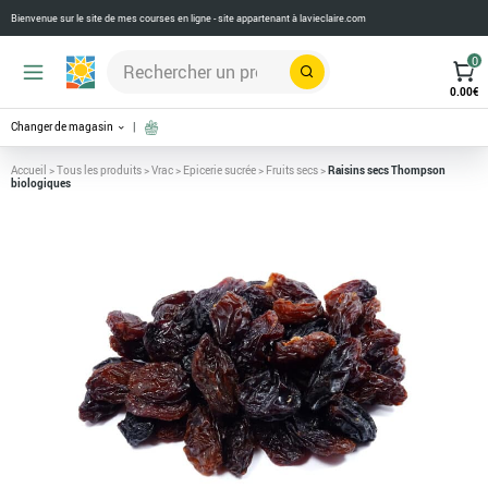
Bienvenue sur le site de mes courses en ligne - site appartenant à
lavieclaire.com
0
Rechercher
0.00
€
Changer de magasin
Accueil
>
Tous les produits
>
Vrac
>
Epicerie sucrée
>
Fruits secs
>
Raisins secs Thompson
biologiques