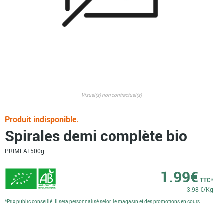
Visuel(s) non contractuel(s)
Produit indisponible.
Spirales demi complète bio
PRIMEAL
500g
1.99
€
TTC*
3.98 €/Kg
*Prix public conseillé. Il sera personnalisé selon le magasin et des promotions en cours.