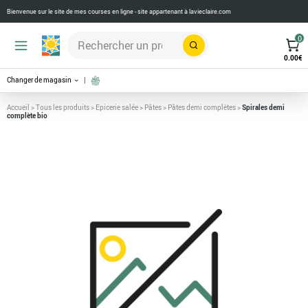
Bienvenue sur le site de mes courses en ligne - site appartenant à
lavieclaire.com
0
Rechercher
0.00
€
Changer de magasin
Accueil
>
Tous les produits
>
Epicerie salée
>
Pâtes
>
Pâtes demi complètes
>
Spirales demi
complète bio