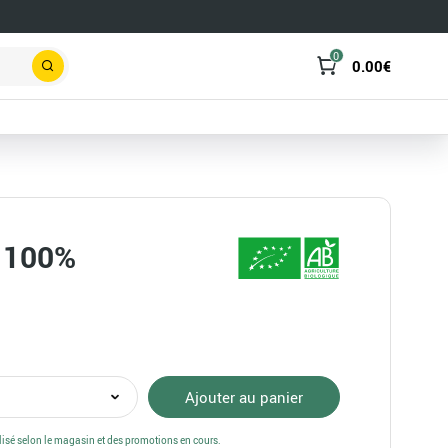
0
0.00
€
Rechercher
r 100%
té
Ajouter au panier
e
alisé selon le magasin et des promotions en cours.